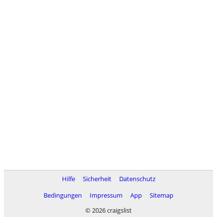
Hilfe
Sicherheit
Datenschutz
Bedingungen
Impressum
App
Sitemap
© 2026 craigslist