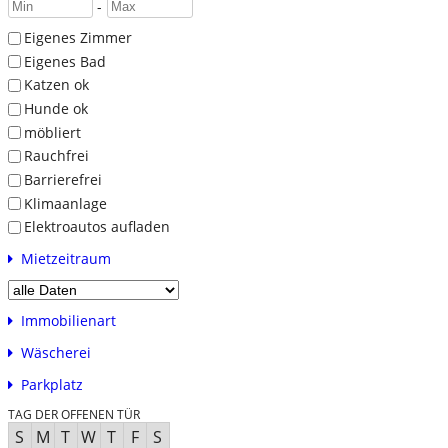
-
Eigenes Zimmer
Eigenes Bad
Katzen ok
Hunde ok
möbliert
Rauchfrei
Barrierefrei
Klimaanlage
Elektroautos aufladen
Mietzeitraum
Immobilienart
Wäscherei
Parkplatz
TAG DER OFFENEN TÜR
S
M
T
W
T
F
S