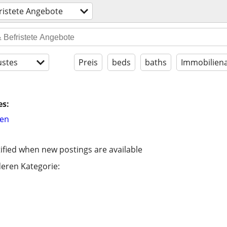
ristete Angebote
stes
Preis
beds
baths
Immobiliena
es:
hen
ified when new postings are available
eren Kategorie: