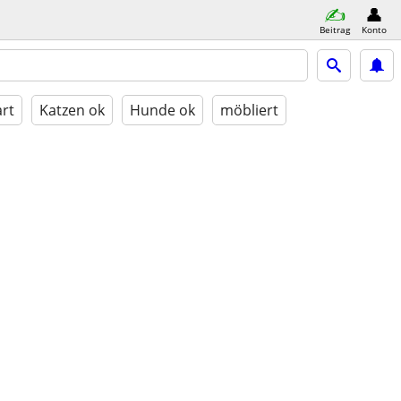
Beitrag
Konto
rt
Katzen ok
Hunde ok
möbliert