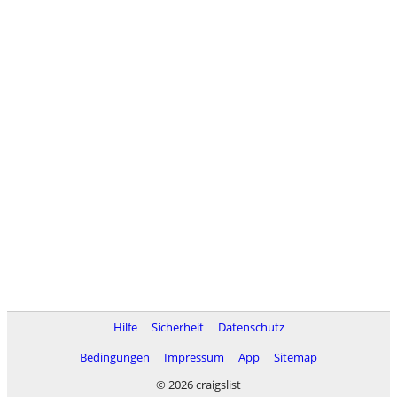
Hilfe
Sicherheit
Datenschutz
Bedingungen
Impressum
App
Sitemap
© 2026 craigslist