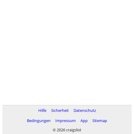
Hilfe
Sicherheit
Datenschutz
Bedingungen
Impressum
App
Sitemap
© 2026 craigslist