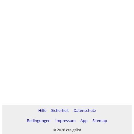
Hilfe
Sicherheit
Datenschutz
Bedingungen
Impressum
App
Sitemap
© 2026 craigslist